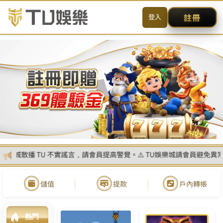
財神娛樂城21點制勝策略，下注
前先領免費體驗金
SITE MENU
简体
熱門推薦
最新消息
全部產品
21點遊戲介紹
問與答
影音相本